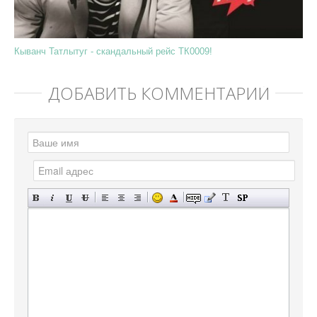
Кыванч Татлытуг - скандальный рейс ТК0009!
ДОБАВИТЬ КОММЕНТАРИЙ