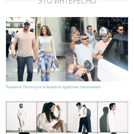
ЭТО ИНТЕРЕСНО
Кыванча Татлытуга атаковали арабские поклонники