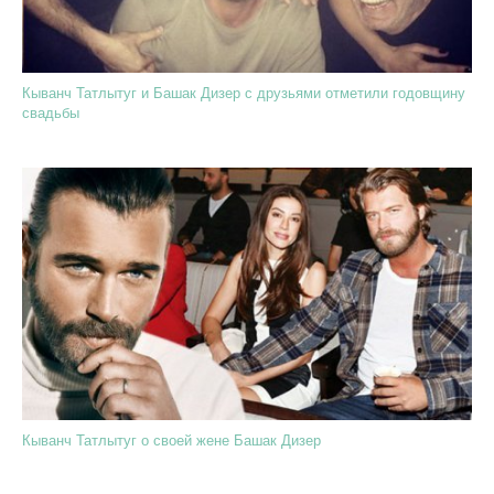
Кыванч Татлытуг и Башак Дизер с друзьями отметили годовщину
свадьбы
Кыванч Татлытуг о своей жене Башак Дизер