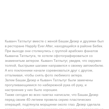
Кыванч Татлытуг вместе с женой Башак Дизер и друзями был
в ресторане Happily Ever After, находящийся в районе Бебек.
При выходе они столкнулись с группой арабских фанатов
Кыванча Татлытуга, те хотели сфотографироваться со
знаменитым актером. Кыванч Татлытуг, увидев, что окружен
толпой, быстрыми шагами направился к своему автомобилю.
А его поклонники начали соревноваться друг с другом,
отталкивая, чтобы снять фото любимого актера.
Затем Башак Дизер и Кыванч Татлытуг были замечены
прогуливающимися по набережной рука об руку, и
настроение у них было хорошее.
Также сегодня во всех газетах написали, что Башак Дизер
перед своим 40-летием провела серию пластических
операций, подтянула морщинки около глаз. Дизер сделала