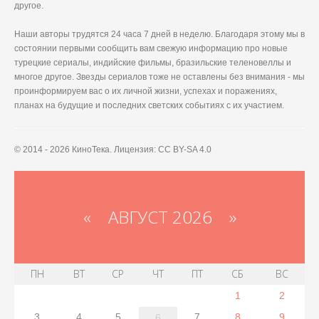
другое.
Наши авторы трудятся 24 часа 7 дней в неделю. Благодаря этому мы в
состоянии первыми сообщить вам свежую информацию про новые
турецкие сериалы, индийские фильмы, бразильские теленовеллы и
многое другое. Звезды сериалов тоже не оставлены без внимания - мы
проинформируем вас о их личной жизни, успехах и поражениях,
планах на будущие и последних светских событиях с их участием.
© 2014 - 2026 КиноТека. Лицензия: CC BY-SA 4.0
«
АВГУСТ 2026 »
ПН
ВТ
СР
ЧТ
ПТ
СБ
ВС
1
2
3
4
5
7
8
9
6