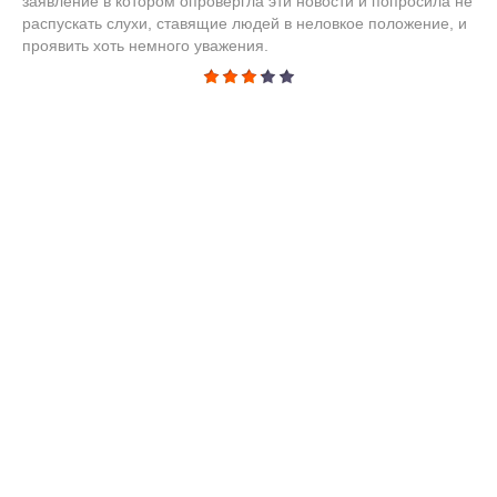
заявление в котором опровергла эти новости и попросила не
распускать слухи, ставящие людей в неловкое положение, и
проявить хоть немного уважения.