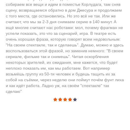
собираем все вещи и идем в поместье Корлудага, там сняв
сцену, возвращаемся обратно в дом Джесура и продолжаем
с того места, где остановились. Но это всё не так. Или же
считают, что мы за 2-3 дня снимаем серию в 140 минут. А
ещё многие считают нас роботами: мол, почему фрагман не
успели показать, это что за сценарий, игра. В театре есть
очень хорошая фраза, которую говорят всем недовольным:
"На своем спектакле, так и сделаешь". Думаю, можно и здесь
воспользоваться этой фразой, но заменив немного: "В своем
сериале, фильме так и снимешь". Читая оскорбления
некоторых зрителей, их ожидания, мне кажется, что будет
неплохо показать им, как мы работаем. Вот например
возьмёшь группу из 50-ти человек и будешь тащить их за
собой на съёмки, через неделю они поймут почём фунт лиха
и как идёт работа. Ладно уж, на своём "спектакле" так
сделаю"