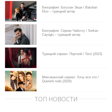
Биография: Батухан Экши / Batuhan
Eksi – турецкий актер
Биография: Серкан Чайоглу / Serkan
Cayoglu – турецкий актер
Турецкий сериал: Портной / Terzi (2023)
Мексиканский сериал: Хочу все это /
Quererlo todo (2020)
ТОП НОВОСТИ