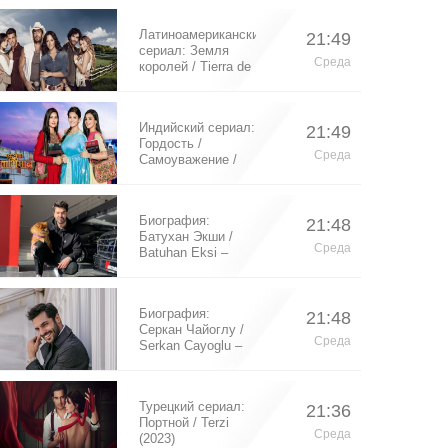
Латиноамериканский
21:49
сериал: Земля
Среда
королей / Tierra de
Reyes (2014)
Индийский сериал:
21:49
Гордость /
Среда
Самоуважение /
Ek Shringaar
Swabhiman (2016)
Биография:
21:48
Батухан Экши /
Среда
Batuhan Eksi –
турецкий актер
Биография:
21:48
Серкан Чайоглу /
Среда
Serkan Cayoglu –
турецкий актер
Турецкий сериал:
21:36
Портной / Terzi
Среда
(2023)