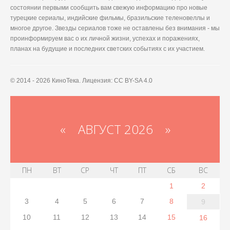
состоянии первыми сообщить вам свежую информацию про новые
турецкие сериалы, индийские фильмы, бразильские теленовеллы и
многое другое. Звезды сериалов тоже не оставлены без внимания - мы
проинформируем вас о их личной жизни, успехах и поражениях,
планах на будущие и последних светских событиях с их участием.
© 2014 - 2026 КиноТека. Лицензия: CC BY-SA 4.0
«
АВГУСТ 2026 »
ПН
ВТ
СР
ЧТ
ПТ
СБ
ВС
1
2
3
4
5
6
7
8
9
10
11
12
13
14
15
16