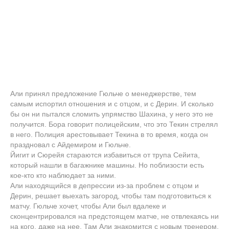
Али принял предложение Гюльче о менеджерстве, тем
самым испортил отношения и с отцом, и с Дерин. И сколько
бы он ни пытался сломить упрямство Шахина, у него это не
получится. Бора говорит полицейским, что это Текин стрелял
в него. Полиция арестовывает Текина в то время, когда он
праздновал с Айдемиром и Гюльче.
Йигит и Сюрейя стараются избавиться от трупа Сейита,
который нашли в багажнике машины. Но поблизости есть
кое-кто кто наблюдает за ними.
Али находящийся в депрессии из-за проблем с отцом и
Дерин, решает выехать загород, чтобы там подготовиться к
матчу. Гюльче хочет, чтобы Али был вдалеке и
сконцентрировался на предстоящем матче, не отвлекаясь ни
на кого, даже на нее. Там Али знакомится с новым тренером,