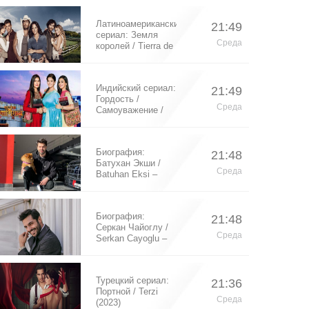
Латиноамериканский
21:49
сериал: Земля
Среда
королей / Tierra de
Reyes (2014)
Индийский сериал:
21:49
Гордость /
Среда
Самоуважение /
Ek Shringaar
Swabhiman (2016)
Биография:
21:48
Батухан Экши /
Среда
Batuhan Eksi –
турецкий актер
Биография:
21:48
Серкан Чайоглу /
Среда
Serkan Cayoglu –
турецкий актер
Турецкий сериал:
21:36
Портной / Terzi
Среда
(2023)