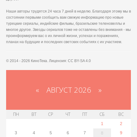
Наши авторы трудятся 24 часа 7 дней в неделю. Благодаря этому мы в
состоянии первыми сообщить вам свежую информацию про новые
турецкие сериалы, индийские фильмы, бразильские теленовеллы и
многое другое. Звезды сериалов тоже не оставлены без внимания - мы
проинформируем вас о их личной жизни, успехах и поражениях,
планах на будущие и последних светских событиях с их участием.
© 2014 - 2026 КиноТека. Лицензия: CC BY-SA 4.0
«
АВГУСТ 2026 »
ПН
ВТ
СР
ЧТ
ПТ
СБ
ВС
1
2
3
4
5
6
7
9
8