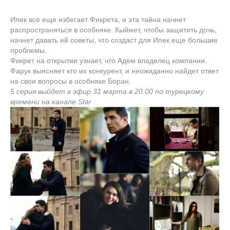
Ипек все еще избегает Фикрета, и эта тайна начнет
распространяться в особняке. Кыймет, чтобы защитить дочь,
начнет давать ей советы, что создаст для Ипек еще большие
проблемы.
Фикрет на открытии узнает, что Адем владелец компании.
Фарук выясняет кто их конкурент, и неожиданно найдет ответ
на свои вопросы в особняке Боран.
5 серия выйдет в эфир 31 марта в 20.00 по турецкому
времени на канале Star