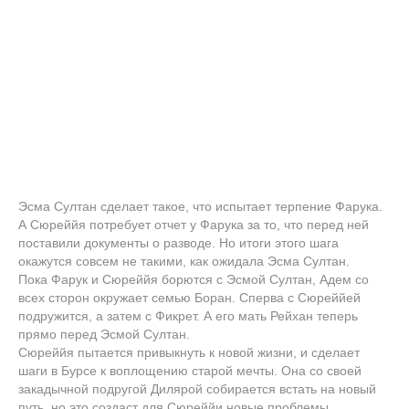
Эсма Султан сделает такое, что испытает терпение Фарука.
А Сюреййя потребует отчет у Фарука за то, что перед ней
поставили документы о разводе. Но итоги этого шага
окажутся совсем не такими, как ожидала Эсма Султан.
Пока Фарук и Сюреййя борются с Эсмой Султан, Адем со
всех сторон окружает семью Боран. Сперва с Сюреййей
подружится, а затем с Фикрет. А его мать Рейхан теперь
прямо перед Эсмой Султан.
Сюреййя пытается привыкнуть к новой жизни, и сделает
шаги в Бурсе к воплощению старой мечты. Она со своей
закадычной подругой Дилярой собирается встать на новый
путь, но это создаст для Сюреййи новые проблемы.