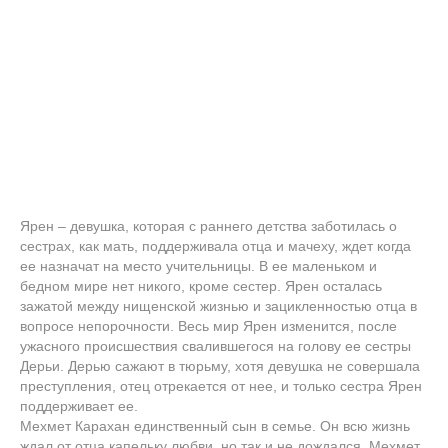
Ярен – девушка, которая с раннего детства заботилась о
сестрах, как мать, поддерживала отца и мачеху, ждет когда
ее назначат на место учительницы. В ее маленьком и
бедном мире нет никого, кроме сестер. Ярен осталась
зажатой между нищенской жизнью и зацикленностью отца в
вопросе непорочности. Весь мир Ярен изменится, после
ужасного происшествия свалившегося на голову ее сестры
Дерьи. Дерью сажают в тюрьму, хотя девушка не совершала
преступления, отец отрекается от нее, и только сестра Ярен
поддерживает ее.
Мехмет Карахан единственный сын в семье. Он всю жизнь
ждал от отца капельку любви, но так и не дождался. Мехмет