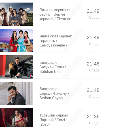
Латиноамериканский
21:49
сериал: Земля
Среда
королей / Tierra de
Reyes (2014)
Индийский сериал:
21:49
Гордость /
Среда
Самоуважение /
Ek Shringaar
Swabhiman (2016)
Биография:
21:48
Батухан Экши /
Среда
Batuhan Eksi –
турецкий актер
Биография:
21:48
Серкан Чайоглу /
Среда
Serkan Cayoglu –
турецкий актер
Турецкий сериал:
21:36
Портной / Terzi
Среда
(2023)