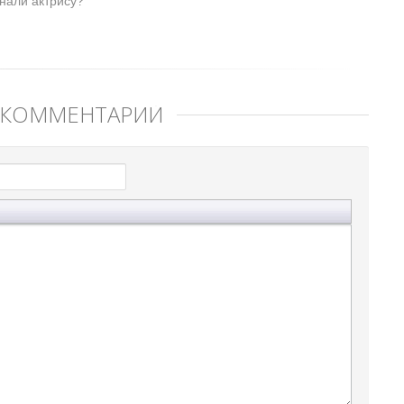
нали актрису?
 КОММЕНТАРИЙ