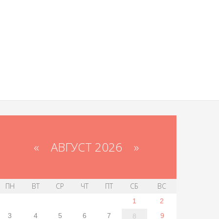
«
АВГУСТ 2026 »
ПН
ВТ
СР
ЧТ
ПТ
СБ
ВС
1
2
3
4
5
6
7
9
8