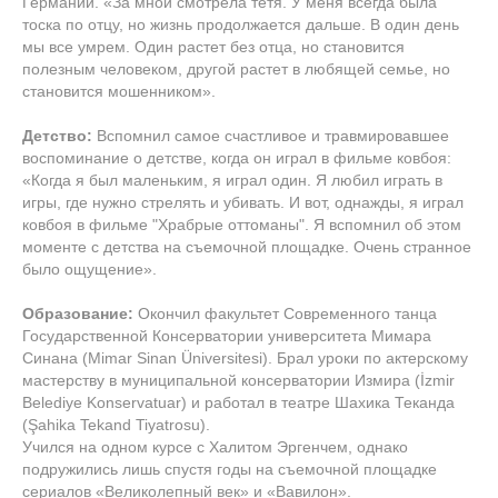
Германии. «За мной смотрела тетя. У меня всегда была
тоска по отцу, но жизнь продолжается дальше. В один день
мы все умрем. Один растет без отца, но становится
полезным человеком, другой растет в любящей семье, но
становится мошенником».
Детство:
Вспомнил самое счастливое и травмировавшее
воспоминание о детстве, когда он играл в фильме ковбоя:
«Когда я был маленьким, я играл один. Я любил играть в
игры, где нужно стрелять и убивать. И вот, однажды, я играл
ковбоя в фильме "Храбрые оттоманы". Я вспомнил об этом
моменте с детства на съемочной площадке. Очень странное
было ощущение».
Образование:
Окончил факультет Современного танца
Государственной Консерватории университета Мимара
Синана (Mimar Sinan Üniversitesi). Брал уроки по актерскому
мастерству в муниципальной консерватории Измира (İzmir
Belediye Konservatuar) и работал в театре Шахика Теканда
(Şahika Tekand Tiyatrosu).
Учился на одном курсе с Халитом Эргенчем, однако
подружились лишь спустя годы на съемочной площадке
сериалов «Великолепный век» и «Вавилон».