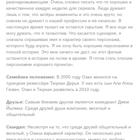
разочаровывающим. Очень сложно писать что-то хорошее и
качественное каждую неделю для сериала. Люди думают
лишь о том, что актёры знамениты и это очень круто, но
совсем не думают о нашей профессии и её нюансах. В
настоящее время талант не остается скрытым. Я все еще не
могу думать, что я талантлив. Что касается сценария, я
сначала спрашиваю имя и характер своего персонажа,
которого буду играть. Я не хочу быть хорошим персонажем в
плохой истории. Это мне ничего не даст, но этот фильм
останется в истории на полке в архиве. Я готов стать плохим
персонажем хорошего проекта».
Семейное положение:
В 2005 году Озан женился на
турецком режиссёре Тюркан Дерья. У них есть сын Али Атеш
Гювен. Озан и Тюркан развелись в 2010 году.
Друзья:
Самым близким другом является комедиант Джем
Йылмаз. Среди друзей душа компании, веселый и
общительный.
Скандал:
Несмотря на то, что среди друзей общительный и
веселый, у Озана взрывной характер. Он несколько раз
ввязывался в скандал с журналистами, может по любому