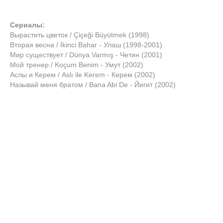
Сериалы:
Вырастить цветок / Çiçeği Büyütmek (1998)
Вторая весна / İkinci Bahar - Улаш (1998-2001)
Мир существует / Dünya Varmış - Четин (2001)
Мой тренер / Koçum Benim - Умут (2002)
Аслы и Керем / Aslı ile Kerem - Керем (2002)
Называй меня братом / Bana Abi De - Йигит (2002)