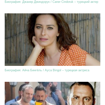
Биография: Джанер Джиндорук / Caner Cindoruk – турецкий актер
Биография: Айча Бингёль / Ayca Bingol – турецкая актриса