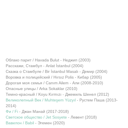
Облако парит / Havada Bulut - Неджип (2003)
Расскажи, Стамбул - Anlat İstanbul (2004)
Сказка о Стамбуле / Bir İstanbul Masalı - Демир (2004)
Воровка и полицейский / Hırsız Polis - Кибар (2005)
Дорогая моя семья / Canım Ailem - Али (2008-2010)
Опасные улицы / Arka Sokaklar (2010)
Темно-красный / Koyu Kırmızı - Джемиль Шенел (2012)
Великолепный Век / Muhteşem Yüzyıl
- Рустем Паша (2013-
2014)
Фи / Fi
- Джан Манай (2017-2018)
Светское общество / Jet Sosyete
- Левент (2018)
Вавилон / Babil
- Эгемен (2020)