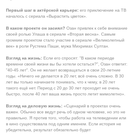
Первый шаг в актёрской карьере:
его приключение на ТВ
началось с сериала «Вырастить цветок».
В каком проекте он засиял?
Озан привлек к себе внимание
своей ролью Улаша в сериале «Вторая весна». Самым
громким проектом стало участие в сериале «Великолепный
век» в роли Рустема Паши, мужа Михримах Султан.
Взгляд на жизнь:
Если его спросят: "В каком периоде
времени своей жизни вы бы хотели остаться?", Озан ответит:
"40-45 лет". Он не желает возвращаться в свои 20-летние
годы. «Ничего не делается в 20 лет, всё очень сложно. В 30
лет вы только начинаете понимать, что к чему, в 20 лет
такого ещё нет. Период с 20 до 30 лет проходит не очень
быстро, после 40 лет ваша жизнь просто летит мимолетно».
Взгляд на деловую жизнь:
«Сценарий в проектах очень
важен. Обычно все ведут речь об одном человеке, но это не
правильно. Я против того, чтобы работа на телевидении или
в кино существовала под одним именем. Если история не
убедительна, результат обязательно будет