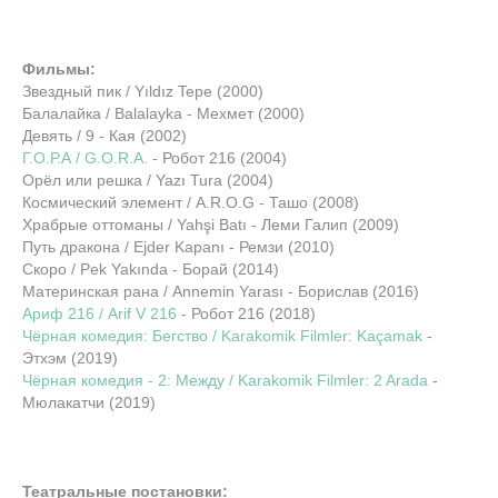
Фильмы:
Звездный пик / Yıldız Tepe (2000)
Балалайка / Balalayka - Мехмет (2000)
Девять / 9 - Кая (2002)
Г.О.Р.А / G.O.R.A.
- Робот 216 (2004)
Орёл или решка / Yazı Tura (2004)
Космический элемент / A.R.O.G - Ташо (2008)
Храбрые оттоманы / Yahşi Batı - Леми Галип (2009)
Путь дракона / Ejder Kapanı - Ремзи (2010)
Скоро / Pek Yakında - Борай (2014)
Материнская рана / Annemin Yarası - Борислав (2016)
Ариф 216 / Arif V 216
- Робот 216 (2018)
Чёрная комедия: Бегство / Karakomik Filmler: Kaçamak
-
Этхэм (2019)
Чёрная комедия - 2: Между / Karakomik Filmler: 2 Arada
-
Мюлакатчи (2019)
Театральные постановки: