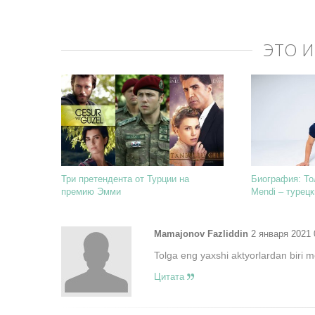
ЭТО 
Три претендента от Турции на
Биография: Тол
премию Эмми
Mendi – турецк
Mamajonov Fazliddin
2 января 2021 
Tolga eng yaxshi aktyorlardan biri 
Цитата