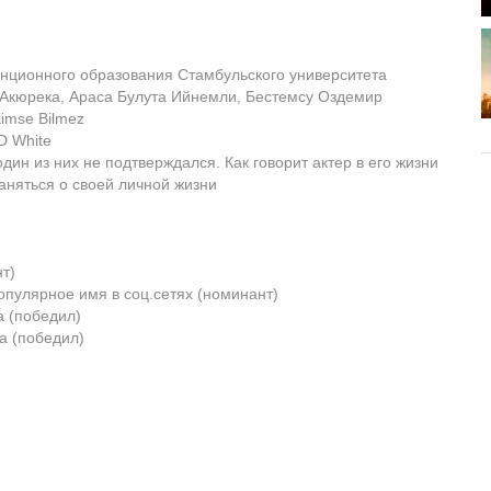
анционного образования Стамбульского университета
Акюрека, Араса Булута Ийнемли, Бестемсу Оздемир
imse Bilmez
D White
дин из них не подтверждался. Как говорит актер в его жизни
аняться о своей личной жизни
нт)
популярное имя в соц.сетях (номинант)
а (победил)
да (победил)