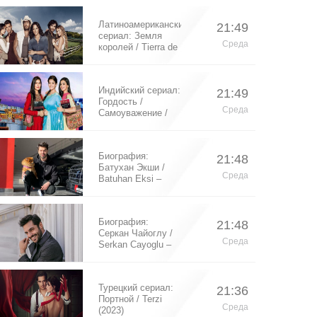
Латиноамериканский
21:49
сериал: Земля
Среда
королей / Tierra de
Reyes (2014)
Индийский сериал:
21:49
Гордость /
Среда
Самоуважение /
Ek Shringaar
Swabhiman (2016)
Биография:
21:48
Батухан Экши /
Среда
Batuhan Eksi –
турецкий актер
Биография:
21:48
Серкан Чайоглу /
Среда
Serkan Cayoglu –
турецкий актер
Турецкий сериал:
21:36
Портной / Terzi
Среда
(2023)