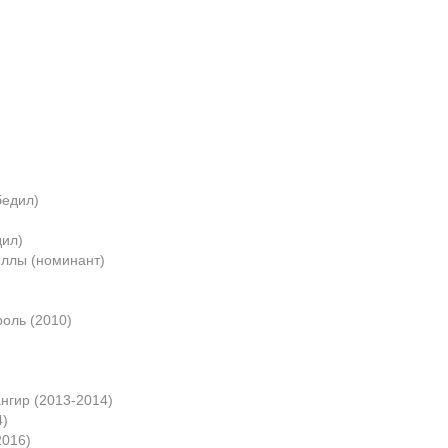
бедил)
дил)
еллы (номинант)
роль (2010)
нгир (2013-2014)
4)
2016)