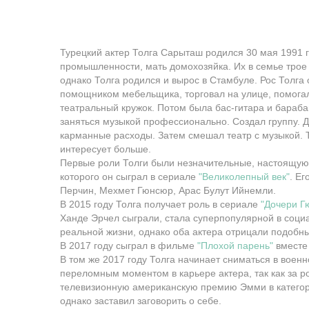
Турецкий актер Толга Сарыташ родился 30 мая 1991 г
промышленности, мать домохозяйка. Их в семье трое 
однако Толга родился и вырос в Стамбуле. Рос Толг
помощником мебельщика, торговал на улице, помогал о
театральный кружок. Потом была бас-гитара и бараба
заняться музыкой профессионально. Создал группу. Д
карманные расходы. Затем смешал театр с музыкой. То
интересует больше.
Первые роли Толги были незначительные, настоящую
которого он сыграл в сериале
"Великолепный век"
. Е
Перчин, Мехмет Гюнсюр, Арас Булут Ийнемли.
В 2015 году Толга получает роль в сериале
"Дочери Г
Ханде Эрчел сыграли, стала суперпопулярной в соци
реальной жизни, однако оба актера отрицали подобны
В 2017 году сыграл в фильме
"Плохой парень"
вместе
В том же 2017 году Толга начинает сниматься в воен
переломным моментом в карьере актера, так как за 
телевизионную американскую премию Эмми в категори
однако заставил заговорить о себе.