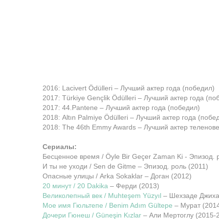
2016: Lacivert Ödülleri – Лучший актер года (победил)
2017: Türkiye Gençlik Ödülleri – Лучший актер года (по
2017: 44.Pantene – Лучший актер года (победил)
2018: Altın Palmiye Ödülleri – Лучший актер года (побе
2018: The 46th Emmy Awards – Лучший актер теленов
Сериалы:
Бесценное время / Öyle Bir Geçer Zaman Ki - Эпизод. 
И ты не уходи / Sen de Gitme – Эпизод. роль (2011)
Опасные улицы / Arka Sokaklar – Доган (2012)
20 минут / 20 Dakika
– Ферди (2013)
Великолепный век / Muhteşem Yüzyıl
– Шехзаде Джиха
Мое имя Гюльтепе / Benim Adım Gültepe
– Мурат (201
Дочери Гюнеш / Güneşin Kızlar
– Али Мертоглу (2015-