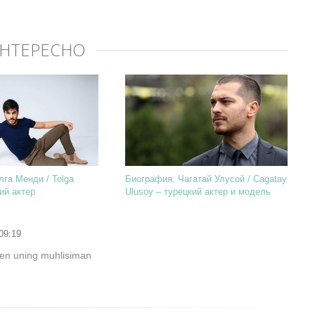
ИНТЕРЕСНО
га Менди / Tolga
Биография: Чагатай Улусой / Cagatay
ий актер
Ulusoy – турецкий актер и модель
09:19
men uning muhlisiman