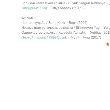
Великая кавказская ссылка / Büyük Sürgün Kafkasya –
Обещание / Söz
– Явуз Карасу (2017 -)
Фильмы:
Черная судьба / Bahtı Kara – Берк (2009)
Незаметная усталость возраста / Bilinmeyen Yaşın Yor
Одиночество в замке / Kaledeki Yalnızlık – Феййаз (201
Плохой парень / Kötü Çocuk
– Мерич Туна (2017)