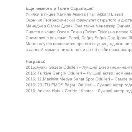
Еще немного о Толге Сарыташе:
Учился в лицее Халиля Аканта (Halil Akkant Lisesi)
Окончил Географический факультет открытого и дист
Менеджер Озлем Дурак. Она также менеджер Энгина 
Снялся в клипе Озлем Текин (Özlem Tekin) на песню K
Снимался в рекламе: Pepsi, Doğuş Soğuk Çay, Ipana 3
Много слухов появляется про его спутниц, однако ни о
в данный момент никого нет, и он не любит распростр
Награды:
2015:Ayaklı Gazete Ödülleri – Лучший актер (номинант)
2015: Türkiye Gençlik Ödülleri – Лучший актер (номина
2016: 11.Makinist Medya Sanat Spor Ödülleri – Самое 
2016: 23.İTÜ EMÖS Başarı Ödülleri – Лучший актер год
2016: Ankara Hukuk Ceride-i Kantar – Лучший актер го