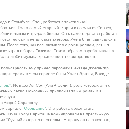
ода в Стамбуле. Отец работает в текстильной
братьев, Толга самый старший. Корни их семьи из Сиваса,
а общительным и трудолюбивым. Он с самого детства работал
тцу, но сам мечтал стать актером. Уже в 8 лет записался в
ны. После того, как познакомился с рок-н-роллом, решил
аже играл в барах Таксима. Таким образом зарабатывал на
лга любит музыку, красиво поет, но актерство его
 популярность ему принес персонаж шехзаде Джихангир,
го партнерами в этом сериале были Халит Эргенч, Вахиде
юнеш"
. Их пара Ал-Сел (Али + Селин), роль которых они с
альных сетях. Поклонники приписывали им роман и в
е слухи.
 с Афрой Сарачоглу.
ном сериале
"Обещание"
. Эта работа может стать
роль Явуза Толгу Сарыташа номинировали на престижную
и "Лучший актер теленовеллы". Награду он не завоевал,