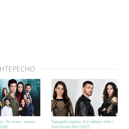
ИНТЕРЕСНО
л: Не плачь, мама /
Турецкий сериал: Кто забрал тебя /
018)
Seni Kimler Aldı (2017)