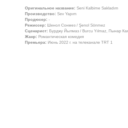
Оригинальное название:
Seni Kalbime Sakladım
Производство:
Sev Yapım
Продюсер:
-
Режиссер:
Шенол Сонмез / Şenol Sönmez
Сценарист:
Бурджу Йылмаз / Burcu Yılmaz, Пынар Кая
Жанр:
Романтическая комедия
Премьера:
Июнь 2022 г. на телеканале TRT 1