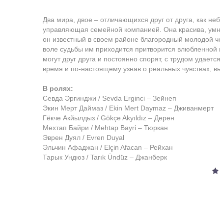
Два мира, двое – отличающихся друг от друга, как н
управляющая семейной компанией. Она красива, умна
он известный в своем районе благородный молодой ч
воле судьбы им приходится притворится влюбленной 
могут друг друга и постоянно спорят, с трудом удает
время и по-настоящему узнав о реальных чувствах, в
В ролях:
Севда Эргинджи / Sevda Erginci – Зейнеп
Экин Мерт Даймаз / Ekin Mert Daymaz – Дживанмерт
Гёкче Акйылдыз / Gökçe Akyıldız – Дерен
Мехтап Байри / Mehtap Bayri – Тюркан
Эврен Дуял / Evren Duyal
Эльчин Афаджан / Elçin Afacan – Рейхан
Тарык Ундюз / Tarık Ündüz – Джанберк