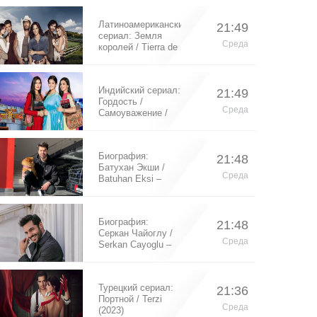
Латиноамериканский
21:49
сериал: Земля
Среда
королей / Tierra de
Reyes (2014)
Индийский сериал:
21:49
Гордость /
Среда
Самоуважение /
Ek Shringaar
Swabhiman (2016)
Биография:
21:48
Батухан Экши /
Среда
Batuhan Eksi –
турецкий актер
Биография:
21:48
Серкан Чайоглу /
Среда
Serkan Cayoglu –
турецкий актер
Турецкий сериал:
21:36
Портной / Terzi
Среда
(2023)