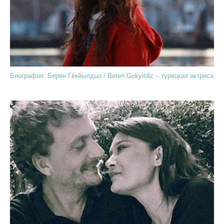
Биография: Берен Гёкйылдыз / Beren Gokyildiz – турецкая актриса