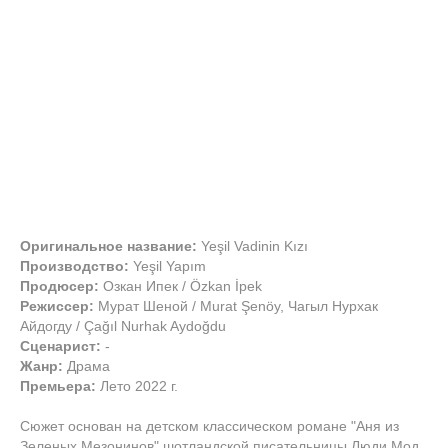
Оригинальное название:
Yeşil Vadinin Kızı
Производство:
Yeşil Yapım
Продюсер:
Озкан Ипек / Özkan İpek
Режиссер:
Мурат Шеной / Murat Şenöy, Чагыл Нурхак
Айдогду / Çağıl Nurhak Aydoğdu
Сценарист:
-
Жанр:
Драма
Премьера:
Лето 2022 г.
Сюжет основан на детском классическом романе "Аня из
Зеленых Мезонинов" шотландской писательницы Люди Мод