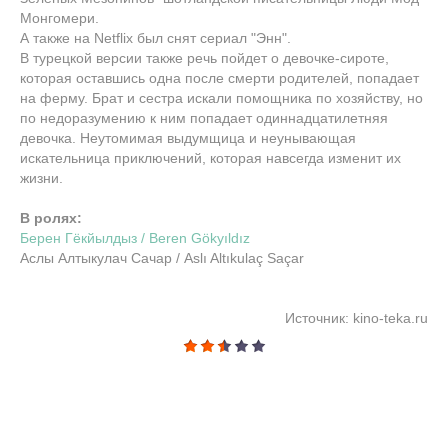
Монгомери.
А также на Netflix был снят сериал "Энн".
В турецкой версии также речь пойдет о девочке-сироте,
которая оставшись одна после смерти родителей, попадает
на ферму. Брат и сестра искали помощника по хозяйству, но
по недоразумению к ним попадает одиннадцатилетняя
девочка. Неутомимая выдумщица и неунывающая
искательница приключений, которая навсегда изменит их
жизни.
В ролях:
Берен Гёкйылдыз / Beren Gökyıldız
Аслы Алтыкулач Сачар / Aslı Altıkulaç Saçar
Источник: kino-teka.ru