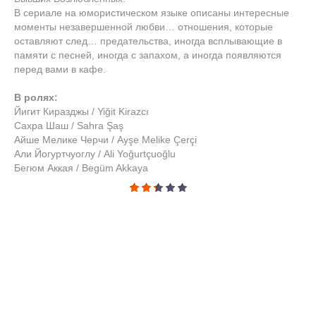
В сериале на юмористическом языке описаны интересные
моменты незавершенной любви… отношения, которые
оставляют след… предательства, иногда всплывающие в
памяти с песней, иногда с запахом, а иногда появляются
перед вами в кафе.
В ролях:
Йигит Киразджы / Yiğit Kirazcı
Сахра Шаш / Sahra Şaş
Айше Мелике Черчи / Ayşe Melike Çerçi
Али Йогуртчуоглу / Ali Yoğurtçuoğlu
Бегюм Аккая / Begüm Akkaya