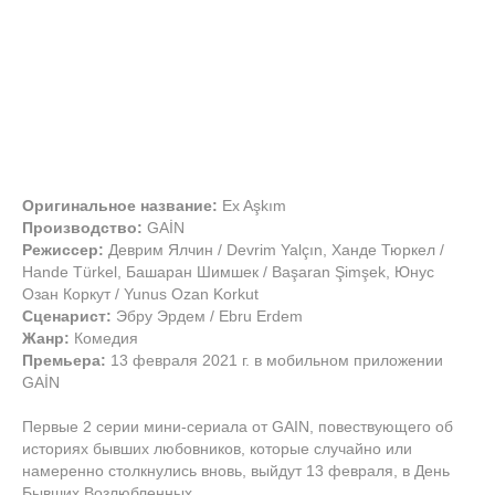
Оригинальное название:
Ex Aşkım
Производство:
GAİN
Режиссер:
Деврим Ялчин / Devrim Yalçın, Ханде Тюркел /
Hande Türkel, Башаран Шимшек / Başaran Şimşek, Юнус
Озан Коркут / Yunus Ozan Korkut
Сценарист:
Эбру Эрдем / Ebru Erdem
Жанр:
Комедия
Премьера:
13 февраля 2021 г. в мобильном приложении
GAİN
Первые 2 серии мини-сериала от GAIN, повествующего об
историях бывших любовников, которые случайно или
намеренно столкнулись вновь, выйдут 13 февраля, в День
Бывших Возлюбленных.