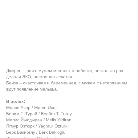
Джерен – они с мужем мечтают о ребенке, несколько раз
делали ЭКО, постоянно лечатся.
Бейза – счастливая и беременная, с мужем с нетерпением
ждут появление малыша.
В ролях:
Мерве Учер / Merve Uçer
Бегюм Т. Турай / Begüm T. Turay
Мелис Йылдыран / Melis Yildiran
Ягмур Озтюрк / Yagmur Öztürk
Берк Бакиоглу / Berk Bakioglu