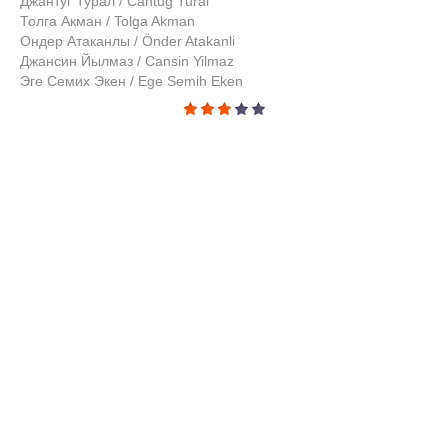
Джантуг Турал / Cantug Tural
Толга Акман / Tolga Akman
Ондер Атаканлы / Önder Atakanli
Джансин Йылмаз / Cansin Yilmaz
Эге Семих Экен / Ege Semih Eken