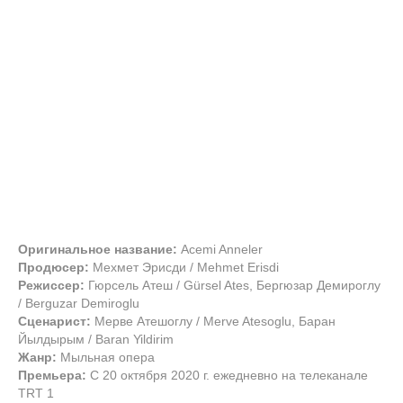
Оригинальное название:
Acemi Anneler
Продюсер:
Мехмет Эрисди / Mehmet Erisdi
Режиссер:
Гюрсель Атеш / Gürsel Ates, Бергюзар Демироглу
/ Berguzar Demiroglu
Сценарист:
Мерве Атешоглу / Merve Atesoglu, Баран
Йылдырым / Baran Yildirim
Жанр:
Мыльная опера
Премьера:
С 20 октября 2020 г. ежедневно на телеканале
TRT 1