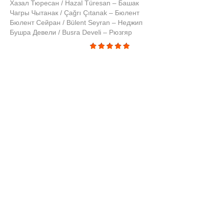
Хазал Тюресан / Hazal Türesan – Башак
Чагры Чытанак / Çağrı Çıtanak – Бюлент
Бюлент Сейран / Bülent Seyran – Неджип
Бушра Девели / Busra Develi – Рюзгяр