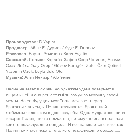
Производство:
D Yapım
Продюсер:
Айше Е. Дурмаз / Ayşe E. Durmaz
Режиссер:
Барыш Эрчетин / Barış Erçetin
Сценарий:
Гюльсев Карагёз, Зафер Озер Четинел, Ясемин
Озек, Лейла Услу Отер / Gülsev Karagöz, Zafer Özer Çetinel,
Yasemin Özek, Leyla Uslu Oter
Музыка:
Альп Йениэр / Alp Yenier
Пелин не везет в любви, но однажды удача повернется
лицом к ней и она решает выйти замуж за мужчину своей
мечты. Но ее будущий муж Толга исчезает перед
бракосочетанием, и Пелин оказывается брошенной
любимым человеком в день свадьбы. Одна мудрая женщина
говорит Пелин, что та несчастна, потому что она в прошлом
кого-то незаслуженно обидела. И все начинается с того, как
Пелин начинает искать того, кого незаслуженно обидела...