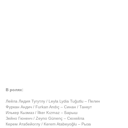
В ролях:
Лейла Лидия Тугутлу / Leyla Lydia Tuğutlu – Пелин
Фуркан Андич / Furkan Andıç – Синан / Танкут
Илькер Кызмаз / İlker Kızmaz – Барыш
Зейно Гюненч / Zeyno Günenç – Сюхейла
Керем Атабейоглу / Kerem Atabeyoğlu – Рыза