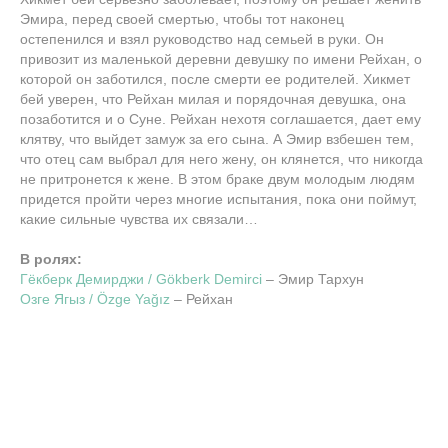
Эмира, перед своей смертью, чтобы тот наконец
остепенился и взял руководство над семьей в руки. Он
привозит из маленькой деревни девушку по имени Рейхан, о
которой он заботился, после смерти ее родителей. Хикмет
бей уверен, что Рейхан милая и порядочная девушка, она
позаботится и о Суне. Рейхан нехотя соглашается, дает ему
клятву, что выйдет замуж за его сына. А Эмир взбешен тем,
что отец сам выбрал для него жену, он клянется, что никогда
не притронется к жене. В этом браке двум молодым людям
придется пройти через многие испытания, пока они поймут,
какие сильные чувства их связали…
В ролях:
Гёкберк Демирджи / Gökberk Demirci
– Эмир Тархун
Озге Ягыз / Özge Yağız
– Рейхан