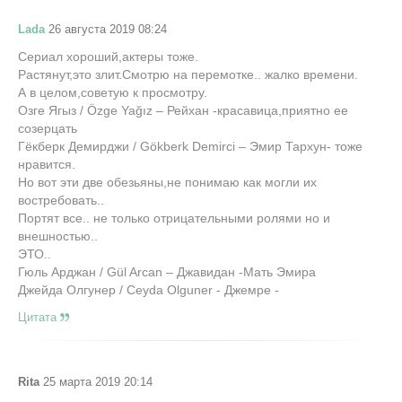
Lada
26 августа 2019 08:24
Сериал хороший,актеры тоже.
Растянут,это злит.Смотрю на перемотке.. жалко времени.
А в целом,советую к просмотру.
Озге Ягыз / Özge Yağız – Рейхан -красавица,приятно ее
созерцать
Гёкберк Демирджи / Gökberk Demirci – Эмир Тархун- тоже
нравится.
Но вот эти две обезьяны,не понимаю как могли их
востребовать..
Портят все.. не только отрицательными ролями но и
внешностью..
ЭТО..
Гюль Арджан / Gül Arcan – Джавидан -Мать Эмира
Джейда Олгунер / Ceyda Olguner - Джемре -
Цитата
Rita
25 марта 2019 20:14