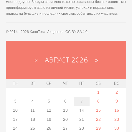
многое другое. Звезды сериалов тоже не оставлены без внимания - мы
проинформируем вас о их личной жизни, успехах и поражениях,
планах на будущие и последних светских событиях с их участием.
© 2014 - 2026 КиноТека. Лицензия: CC BY-SA 4.0
«
АВГУСТ 2026 »
ПН
ВТ
СР
ЧТ
ПТ
СБ
ВС
1
2
3
4
5
6
8
9
7
10
11
12
13
15
16
14
17
18
19
20
21
22
23
24
25
26
27
28
29
30