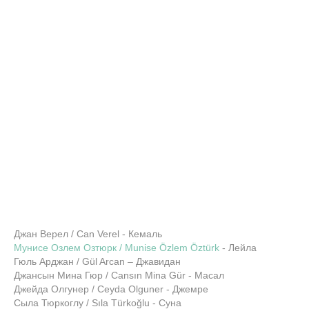
Джан Верел / Can Verel - Кемаль
Мунисе Озлем Озтюрк / Munise Özlem Öztürk
- Лейла
Гюль Арджан / Gül Arcan – Джавидан
Джансын Мина Гюр / Cansın Mina Gür - Масал
Джейда Олгунер / Ceyda Olguner - Джемре
Сыла Тюркоглу / Sıla Türkoğlu - Суна