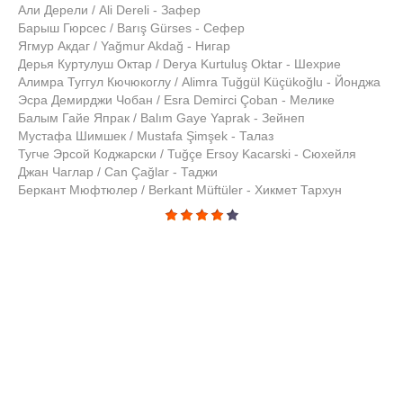
Али Дерели / Ali Dereli - Зафер
Барыш Гюрсес / Barış Gürses - Сефер
Ягмур Акдаг / Yağmur Akdağ - Нигар
Дерья Куртулуш Октар / Derya Kurtuluş Oktar - Шехрие
Алимра Туггул Кючюкоглу / Alimra Tuğgül Küçükoğlu - Йонджа
Эсра Демирджи Чобан / Esra Demirci Çoban - Мелике
Балым Гайе Япрак / Balım Gaye Yaprak - Зейнеп
Мустафа Шимшек / Mustafa Şimşek - Талаз
Тугче Эрсой Коджарски / Tuğçe Ersoy Kacarski - Сюхейля
Джан Чаглар / Can Çağlar - Таджи
Беркант Мюфтюлер / Berkant Müftüler - Хикмет Тархун