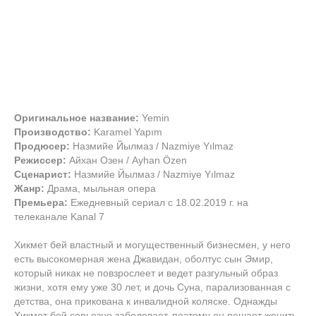
Оригинальное название:
Yemin
Производство:
Karamel Yapım
Продюсер:
Назмийе Йылмаз / Nazmiye Yılmaz
Режиссер:
Айхан Озен / Ayhan Özen
Сценарист:
Назмийе Йылмаз / Nazmiye Yılmaz
Жанр:
Драма, мыльная опера
Премьера:
Ежедневный сериал с 18.02.2019 г. на
телеканале Kanal 7
Хикмет бей властный и могущественный бизнесмен, у него
есть высокомерная жена Джавидан, оболтус сын Эмир,
который никак не повзрослеет и ведет разгульный образ
жизни, хотя ему уже 30 лет, и дочь Суна, парализованная с
детства, она прикована к инвалидной коляске. Однажды
Хикмет бей серьезно заболевает, поэтому он решает женить