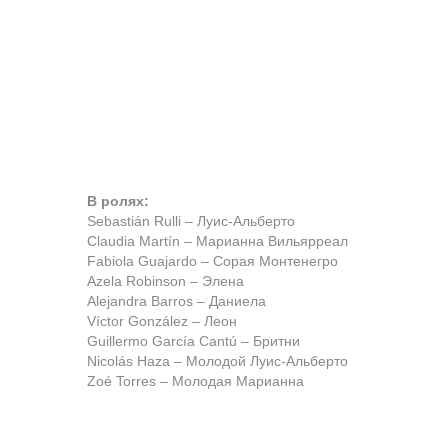
В ролях:
Sebastián Rulli – Луис-Альберто
Claudia Martín – Марианна Вильярреал
Fabiola Guajardo – Сорая Монтенегро
Azela Robinson – Элена
Alejandra Barros – Даниела
Víctor González – Леон
Guillermo García Cantú – Бритни
Nicolás Haza – Молодой Луис-Альберто
Zoé Torres – Молодая Марианна