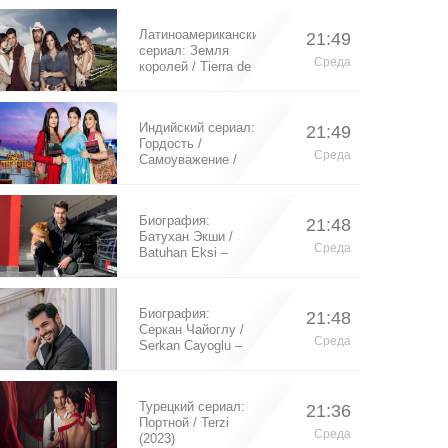
Латиноамериканский
21:49
сериал: Земля
Среда
королей / Tierra de
Reyes (2014)
Индийский сериал:
21:49
Гордость /
Среда
Самоуважение /
Ek Shringaar
Swabhiman (2016)
Биография:
21:48
Батухан Экши /
Среда
Batuhan Eksi –
турецкий актер
Биография:
21:48
Серкан Чайоглу /
Среда
Serkan Cayoglu –
турецкий актер
Турецкий сериал:
21:36
Портной / Terzi
Среда
(2023)