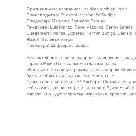
Оригинальное название:
Los ricos también lloran
Производство:
TelevisaUnivision, W Studios
Продюсер:
Marycruz Castañón Barajas
Режиссер:
Luis Manzo, Pavel Vázquez, Carlos Santos
Сценарист:
Marisel Lloberas, Fermín Zúñiga, Daniela R
Жанр:
Мыльная опера
Премьера:
21 февраля 2022 г.
Ремейк одноименной популярной теленовеллы, созданн
Герра и Росио Банквеллсом в главных ролях.
«Богатые тоже плачут» рассказывает историю Мариан
будет пробиваться в жизни самостоятельно.
Судьба поставит перед ней Альберто Сальватьерру, 
себе домой, где она встретит молодого Луиса Альберт
влюбленных ждут непростые испытания, продлившиеся