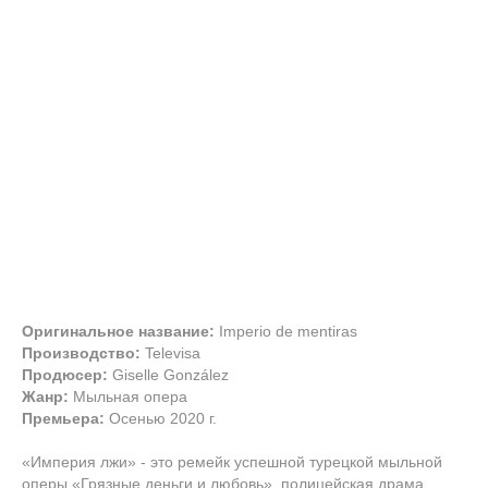
Оригинальное название:
Imperio de mentiras
Производство:
Televisa
Продюсер:
Giselle González
Жанр:
Мыльная опера
Премьера:
Осенью 2020 г.
«Империя лжи» - это ремейк успешной турецкой мыльной
оперы «Грязные деньги и любовь», полицейская драма,