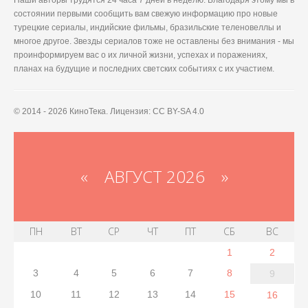
состоянии первыми сообщить вам свежую информацию про новые
турецкие сериалы, индийские фильмы, бразильские теленовеллы и
многое другое. Звезды сериалов тоже не оставлены без внимания - мы
проинформируем вас о их личной жизни, успехах и поражениях,
планах на будущие и последних светских событиях с их участием.
© 2014 - 2026 КиноТека. Лицензия: CC BY-SA 4.0
«
АВГУСТ 2026 »
ПН
ВТ
СР
ЧТ
ПТ
СБ
ВС
1
2
3
4
5
6
7
8
9
10
11
12
13
14
15
16