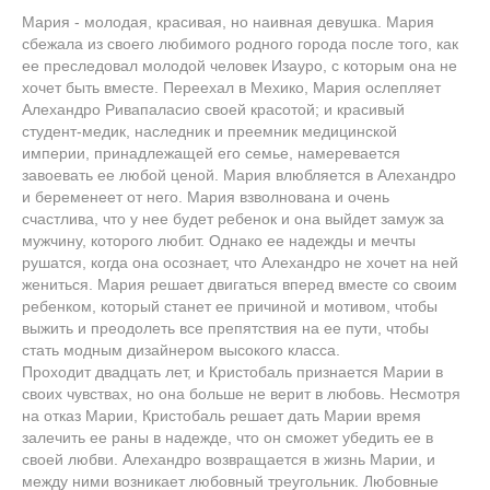
Мария - молодая, красивая, но наивная девушка. Мария
сбежала из своего любимого родного города после того, как
ее преследовал молодой человек Изауро, с которым она не
хочет быть вместе. Переехал в Мехико, Мария ослепляет
Алехандро Ривапаласио своей красотой; и красивый
студент-медик, наследник и преемник медицинской
империи, принадлежащей его семье, намеревается
завоевать ее любой ценой. Мария влюбляется в Алехандро
и беременеет от него. Мария взволнована и очень
счастлива, что у нее будет ребенок и она выйдет замуж за
мужчину, которого любит. Однако ее надежды и мечты
рушатся, когда она осознает, что Алехандро не хочет на ней
жениться. Мария решает двигаться вперед вместе со своим
ребенком, который станет ее причиной и мотивом, чтобы
выжить и преодолеть все препятствия на ее пути, чтобы
стать модным дизайнером высокого класса.
Проходит двадцать лет, и Кристобаль признается Марии в
своих чувствах, но она больше не верит в любовь. Несмотря
на отказ Марии, Кристобаль решает дать Марии время
залечить ее раны в надежде, что он сможет убедить ее в
своей любви. Алехандро возвращается в жизнь Марии, и
между ними возникает любовный треугольник. Любовные