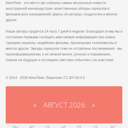
КиноТека - это место где собраны самые актуальные новости
иностранной киноиндустрии, качественные обзоры сериалов и
фильмов всех направлений, факты об актерах, создателях и многое
другое.
Наши авторы трудятся 24 часа 7 дней в неделю. Благодаря этому мы в
состоянии первыми сообщить вам свежую информацию про новые
турецкие сериалы, индийские фильмы, бразильские теленовеллы и
многое другое. Звезды сериалов тоже не оставлены без внимания - мы
проинформируем вас о их личной жизни, успехах и поражениях,
планах на будущие и последних светских событиях с их участием.
© 2014 - 2026 КиноТека. Лицензия: CC BY-SA 4.0
«
АВГУСТ 2026 »
ПН
ВТ
СР
ЧТ
ПТ
СБ
ВС