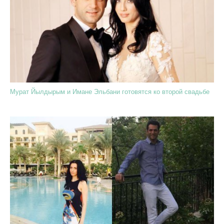
Мурат Йылдырым и Имане Эльбани готовятся ко второй свадьбе