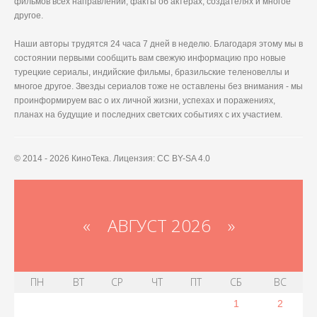
фильмов всех направлений, факты об актерах, создателях и многое
другое.
Наши авторы трудятся 24 часа 7 дней в неделю. Благодаря этому мы в
состоянии первыми сообщить вам свежую информацию про новые
турецкие сериалы, индийские фильмы, бразильские теленовеллы и
многое другое. Звезды сериалов тоже не оставлены без внимания - мы
проинформируем вас о их личной жизни, успехах и поражениях,
планах на будущие и последних светских событиях с их участием.
© 2014 - 2026 КиноТека. Лицензия: CC BY-SA 4.0
«
АВГУСТ 2026 »
ПН
ВТ
СР
ЧТ
ПТ
СБ
ВС
1
2