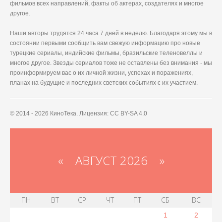
фильмов всех направлений, факты об актерах, создателях и многое
другое.
Наши авторы трудятся 24 часа 7 дней в неделю. Благодаря этому мы в
состоянии первыми сообщить вам свежую информацию про новые
турецкие сериалы, индийские фильмы, бразильские теленовеллы и
многое другое. Звезды сериалов тоже не оставлены без внимания - мы
проинформируем вас о их личной жизни, успехах и поражениях,
планах на будущие и последних светских событиях с их участием.
© 2014 - 2026 КиноТека. Лицензия: CC BY-SA 4.0
«
АВГУСТ 2026 »
ПН
ВТ
СР
ЧТ
ПТ
СБ
ВС
1
2