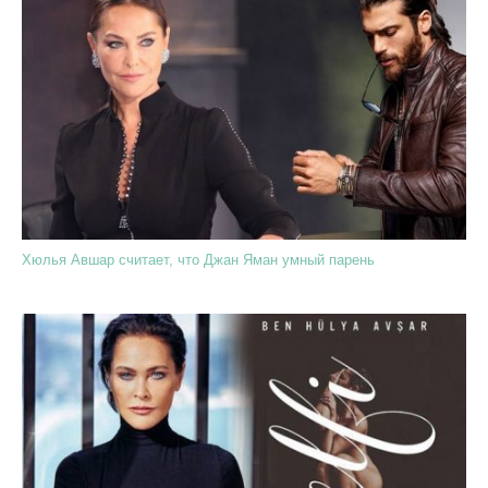
Хюлья Авшар считает, что Джан Яман умный парень