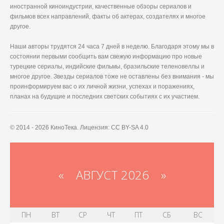
иностранной киноиндустрии, качественные обзоры сериалов и
фильмов всех направлений, факты об актерах, создателях и многое
другое.
Наши авторы трудятся 24 часа 7 дней в неделю. Благодаря этому мы в
состоянии первыми сообщить вам свежую информацию про новые
турецкие сериалы, индийские фильмы, бразильские теленовеллы и
многое другое. Звезды сериалов тоже не оставлены без внимания - мы
проинформируем вас о их личной жизни, успехах и поражениях,
планах на будущие и последних светских событиях с их участием.
© 2014 - 2026 КиноТека. Лицензия: CC BY-SA 4.0
«
АВГУСТ 2026 »
ПН
ВТ
СР
ЧТ
ПТ
СБ
ВС