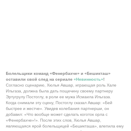
Болельщики команд «Фенербахче» и «Бешикташ»
оставили свой след на сериале
«Невинность»
!
Согласно сценарию, Хюлья Авшар, играющая роль Хале
Ильгаза, должна была дать пощечину своему партнеру
Эртугрулу Постоглу, в роли ее мужа Исмаила Ильгаза.
Когда снимали эту сцену, Постоглу сказал Авшар: «Бей
быстрее и жестче». Увидев колебания партнерши, он
добавил: «Что вообще может сделать коготок орла с
«Фенербахче»!». После этих слов, Хюлья Авшар,
являющаяся ярой болельщицей «Бешикташа», влепила ему