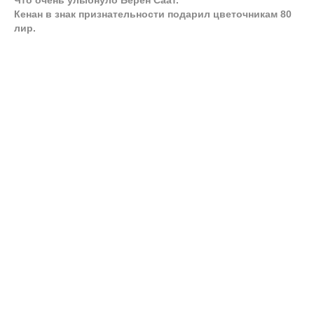
Что очень улыбнуло Берен Саат.
Кенан в знак признательности подарил цветочникам 80
лир.