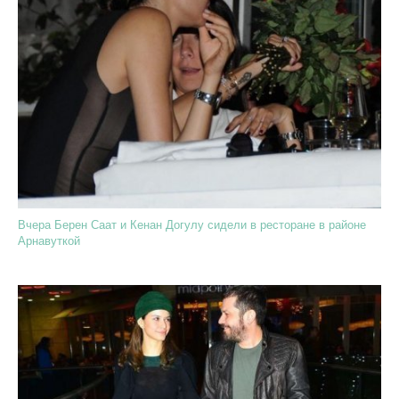
Вчера Берен Саат и Кенан Догулу сидели в ресторане в районе
Арнавуткой