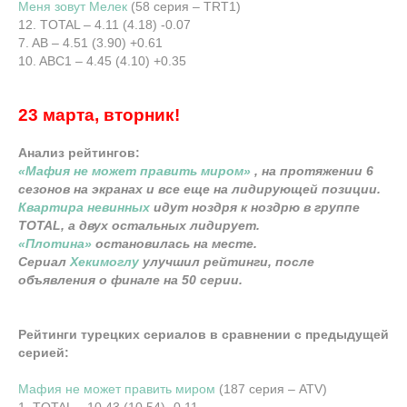
Меня зовут Мелек
(58 серия – TRT1)
12. TOTAL – 4.11 (4.18) -0.07
7. AB – 4.51 (3.90) +0.61
10. ABC1 – 4.45 (4.10) +0.35
23 марта, вторник!
Анализ рейтингов:
«Мафия не может править миром»
, на протяжении 6
сезонов на экранах и все еще на лидирующей позиции.
Квартира невинных
идут ноздря к ноздрю в группе
TOTAL, а двух остальных лидирует.
«Плотина»
остановилась на месте.
Сериал
Хекимоглу
улучшил рейтинги, после
объявления о финале на 50 серии.
Рейтинги турецких сериалов в сравнении с предыдущей
серией:
Мафия не может править миром
(187 серия – ATV)
1. TOTAL – 10.43 (10.54) -0.11