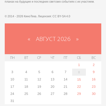
планах на будущие и последних светских событиях с их участием.
© 2014 - 2026 КиноТека. Лицензия: CC BY-SA 4.0
«
АВГУСТ 2026 »
ПН
ВТ
СР
ЧТ
ПТ
СБ
ВС
1
2
3
4
5
6
7
9
8
10
11
12
13
14
16
15
17
18
19
20
21
22
23
24
25
26
27
28
29
30
31