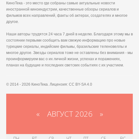
КиноТека - это место где собраны самые актуальные новости
иностранной киноиндустрии, качественные обзоры сериалов и
фильмов всех направлений, факты об актерах, создателях и многое
другое.
Наши авторы трудятся 24 часа 7 дней в неделю. Благодаря этому мы в
состоянии первыми сообщить вам свежую информацию про новые
турецкие сериалы, индийские фильмы, бразильские теленовеллы и
многое другое. Звезды сериалов тоже не оставлены без внимания - мы
проинформируем вас о их личной жизни, успехах и поражениях,
планах на будущие и последних светских событиях с их участием.
© 2014 - 2026 КиноТека. Лицензия: CC BY-SA 4.0
«
АВГУСТ 2026 »
ПН
ВТ
СР
ЧТ
ПТ
СБ
ВС