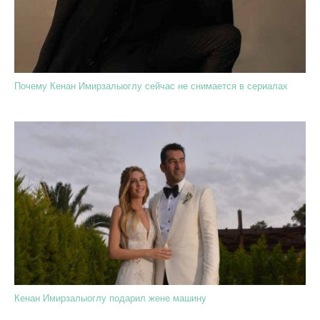
Почему Кенан Имирзалыоглу сейчас не снимается в сериалах
Кенан Имирзалыоглу подарил жене машину