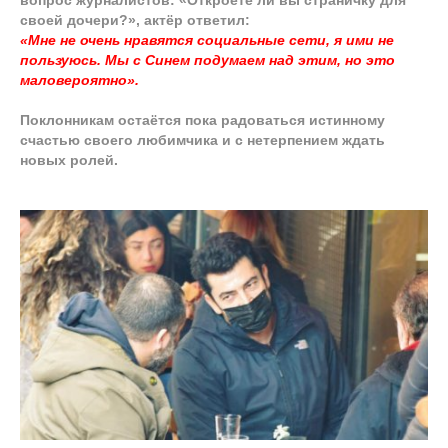
вопрос журналистов: «Откроете ли вы страничку для
своей дочери?», актёр ответил:
«Мне не очень нравятся социальные сети, я ими не
пользуюсь. Мы с Синем подумаем над этим, но это
маловероятно».
Поклонникам остаётся пока радоваться истинному
счастью своего любимчика и с нетерпением ждать
новых ролей.