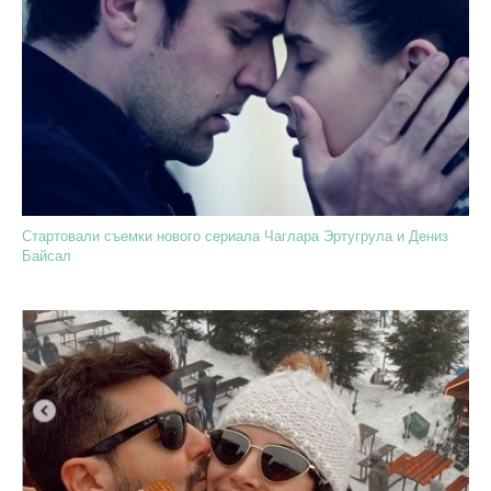
Стартовали съемки нового сериала Чаглара Эртугрула и Дениз
Байсал