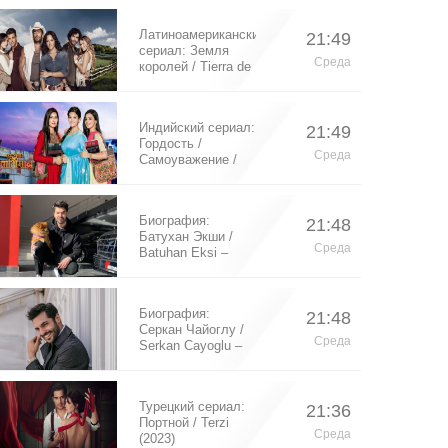
Латиноамериканский
21:49
сериал: Земля
Среда
королей / Tierra de
Reyes (2014)
Индийский сериал:
21:49
Гордость /
Среда
Самоуважение /
Ek Shringaar
Swabhiman (2016)
Биография:
21:48
Батухан Экши /
Среда
Batuhan Eksi –
турецкий актер
Биография:
21:48
Серкан Чайоглу /
Среда
Serkan Cayoglu –
турецкий актер
Турецкий сериал:
21:36
Портной / Terzi
Среда
(2023)