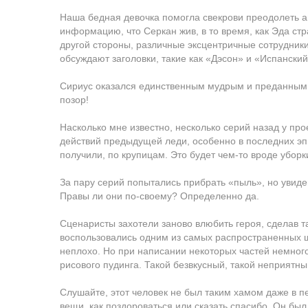
Наша бедная девочка помогла свекрови преодолеть а
информацию, что Серкан жив, в то время, как Эда стра
другой стороны, различные эксцентричные сотрудник
обсуждают заголовки, такие как «Дэсон» и «Испанский
Сириус оказался единственным мудрым и преданным г
позор!
Насколько мне известно, несколько серий назад у пр
действий предыдущей леди, особенно в последних эп
получили, по крупицам. Это будет чем-то вроде уборк
За пару серий попытались прибрать «пыль», но увид
Правы ли они по-своему? Определенно да.
Сценаристы захотели заново влюбить героя, сделав та
воспользовались одним из самых распространенных шт
неплохо. Но при написании некоторых частей немного
рисового пудинга. Такой безвкусный, такой неприятный
Слушайте, этот человек не был таким хамом даже в п
вещи, как поздороваться или сказать спасибо. Он б