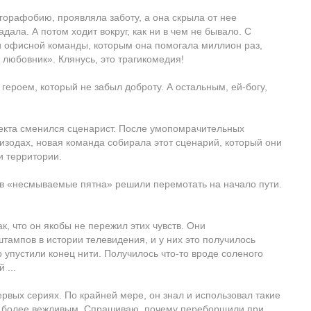
горафобию, проявляла заботу, а она скрыла от нее
дала. А потом ходит вокруг, как ни в чем не бывало. С
и офисной команды, которым она помогала миллион раз,
 любовник». Клянусь, это трагикомедия!
ероем, который не забыл доброту. А остальным, ей-богу,
оекта сменился сценарист. После умопомрачительных
изодах, новая команда собирала этот сценарий, который они
и территории.
ев «несмываемые пятна» решили перемотать на начало пути.
к, что он якобы не пережил этих чувств. Они
ампов в истории телевидения, и у них это получилось
 упустили конец нити. Получилось что-то вроде соленого
 ...
ервых сериях. По крайней мере, он знал и использовал такие
ыл более вежливым. Спрашиваю, почему переборщили при