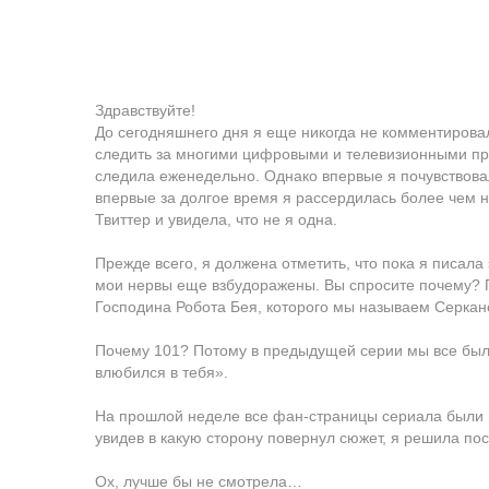
Здравствуйте!
До сегодняшнего дня я еще никогда не комментирова
следить за многими цифровыми и телевизионными пр
следила еженедельно. Однако впервые я почувствова
впервые за долгое время я рассердилась более чем н
Твиттер и увидела, что не я одна.
Прежде всего, я должена отметить, что пока я писала э
мои нервы еще взбудоражены. Вы спросите почему? П
Господина Робота Бея, которого мы называем Серкан
Почему 101? Потому в предыдущей серии мы все были
влюбился в тебя».
На прошлой неделе все фан-страницы сериала были 
увидев в какую сторону повернул сюжет, я решила пос
Ох, лучше бы не смотрела…