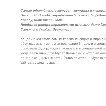
Самые обсуждаемые актеры - мужчины и женщи
Начало 2021 года, определены 5 самых обсуждае
прессу, интернет - СМИ.
Наиболее распространенными именами были Ханд
Сарыкая и Гонджа Вуслатери.
Ханде Эрчел стала самым красивым лицом в мире в с
обсуждаемым именем за последние 3 недели в средс
произвели фурор, когда участвовали в специальной пр
когда ее бывший друг Мурат Далкылыч, с которым она
от нее в социальных сетях. Устав от истерии Мурата,
заблокировала певца.