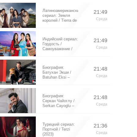
Латиноамериканский
21:49
сериал: Земля
Среда
королей / Tierra de
Reyes (2014)
Индийский сериал:
21:49
Гордость /
Среда
Самоуважение /
Ek Shringaar
Swabhiman (2016)
Биография:
21:48
Батухан Экши /
Среда
Batuhan Eksi –
турецкий актер
Биография:
21:48
Серкан Чайоглу /
Среда
Serkan Cayoglu –
турецкий актер
Турецкий сериал:
21:36
Портной / Terzi
Среда
(2023)