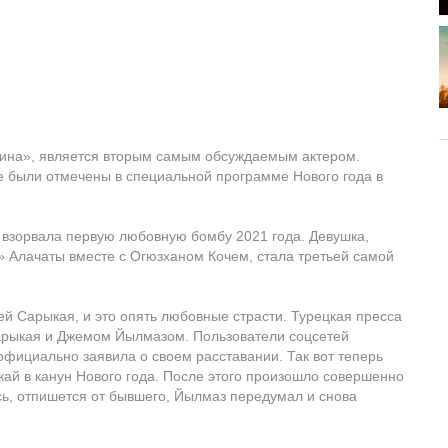
ина», является вторым самым обсуждаемым актером.
ие были отмечены в специальной программе Нового года в
взорвала первую любовную бомбу 2021 года. Девушка,
i» Алачаты вместе с Огюзханом Кочем, стала третьей самой
й Сарыкая, и это опять любовные страсти. Турецкая пресса
арыкая и Джемом Йылмазом. Пользователи соцсетей
ициально заявила о своем расставании. Так вот теперь
й в канун Нового года. После этого произошло совершенно
ось, отпишется от бывшего, Йылмаз передумал и снова