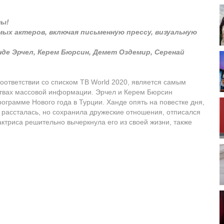
ны!
мых актеров, включая письменную прессу, визуальную
е Эрчел, Керем Бюрсин, Демет Оздемир, Серенай
оответствии со списком TB World 2020, является самым
твах массовой информации. Эрчел и Керем Бюрсин
ограмме Нового года в Турции. Ханде опять на повестке дня,
 рассталась, но сохранила дружеские отношения, отписался
 актриса решительно вычеркнула его из своей жизни, также