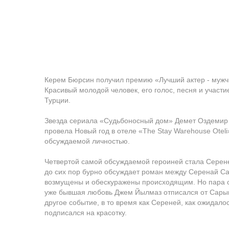
Керем Бюрсин получил премию «Лучший актер - мужч
Красивый молодой человек, его голос, песня и участ
Турции.
Звезда сериала «Судьбоносный дом» Демет Оздемир 
провела Новый год в отеле «The Stay Warehouse Otel
обсуждаемой личностью.
Четвертой самой обсуждаемой героиней стала Серене
до сих пор бурно обсуждает роман между Серенай С
возмущены и обескуражены происходящим. Но пара оф
уже бывшая любовь Джем Йылмаз отписался от Сарыка
другое событие, в то время как Сереней, как ожидал
подписался на красотку.