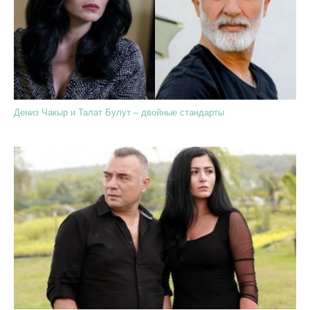
Дениз Чакыр и Талат Булут – двойные стандарты