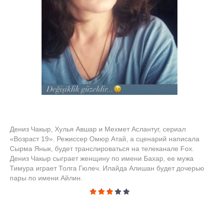
Дениз Чакыр, Хулья Авшар и Мехмет Аслантуг, сериал
«Возраст 19». Режиссер Омюр Атай, а сценарий написала
Сырма Янык, будет транслироваться на телеканале Fox.
Дениз Чакыр сыграет женщину по имени Бахар, ее мужа
Тимура играет Толга Гюлеч. Илайда Алишан будет дочерью
пары по имени Айлин.