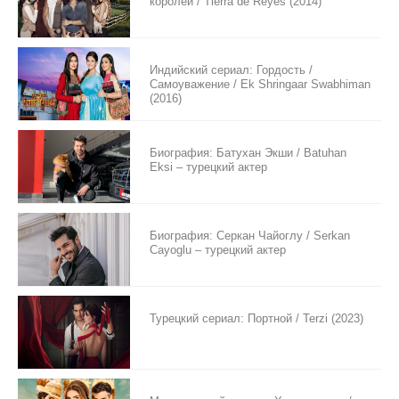
королей / Tierra de Reyes (2014)
Индийский сериал: Гордость /
Самоуважение / Ek Shringaar Swabhiman
(2016)
Биография: Батухан Экши / Batuhan
Eksi – турецкий актер
Биография: Серкан Чайоглу / Serkan
Cayoglu – турецкий актер
Турецкий сериал: Портной / Terzi (2023)