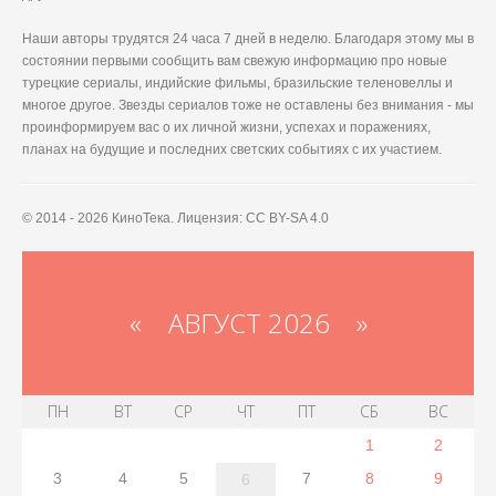
Наши авторы трудятся 24 часа 7 дней в неделю. Благодаря этому мы в
состоянии первыми сообщить вам свежую информацию про новые
турецкие сериалы, индийские фильмы, бразильские теленовеллы и
многое другое. Звезды сериалов тоже не оставлены без внимания - мы
проинформируем вас о их личной жизни, успехах и поражениях,
планах на будущие и последних светских событиях с их участием.
© 2014 - 2026 КиноТека. Лицензия: CC BY-SA 4.0
«
АВГУСТ 2026 »
ПН
ВТ
СР
ЧТ
ПТ
СБ
ВС
1
2
3
4
5
7
8
9
6