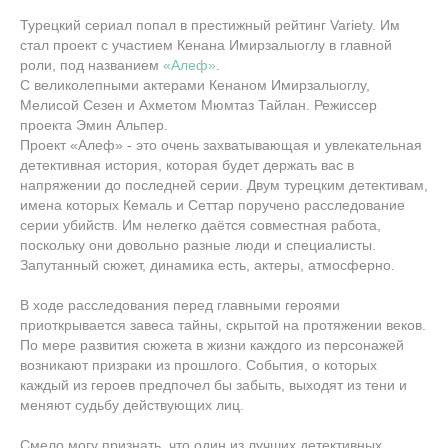
Турецкий сериал попал в престижный рейтинг Variety. Им
стал проект с участием Кенана Имирзалыоглу в главной
роли, под названием
«Алеф»
.
С великолепными актерами Кенаном Имирзалыоглу,
Мелисой Сезен и Ахметом Мюмтаз Тайлан. Режиссер
проекта Эмин Альпер.
Проект «Алеф» - это очень захватывающая и увлекательная
детективная история, которая будет держать вас в
напряжении до последней серии. Двум турецким детективам,
имена которых Кемаль и Сеттар поручено расследование
серии убийств. Им нелегко даётся совместная работа,
поскольку они довольно разные люди и специалисты.
Запутанный сюжет, динамика есть, актеры, атмосферно.
В ходе расследования перед главными героями
приоткрывается завеса тайны, скрытой на протяжении веков.
По мере развития сюжета в жизни каждого из персонажей
возникают призраки из прошлого. События, о которых
каждый из героев предпочел бы забыть, выходят из тени и
меняют судьбу действующих лиц.
Смело могу признать, что один из лучших детективных