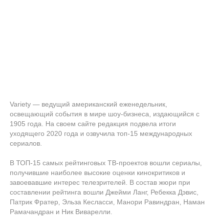
Variety — ведущий американский еженедельник,
освещающий события в мире шоу-бизнеса, издающийся с
1905 года. На своем сайте редакция подвела итоги
уходящего 2020 года и озвучила топ-15 международных
сериалов.
В ТОП-15 самых рейтинговых ТВ-проектов вошли сериалы,
получившие наиболее высокие оценки кинокритиков и
завоевавшие интерес телезрителей. В состав жюри при
составлении рейтинга вошли Джейми Ланг, Ребекка Дэвис,
Патрик Фратер, Эльза Кесласси, Манори Равиндран, Наман
Рамачандран и Ник Виварелли.