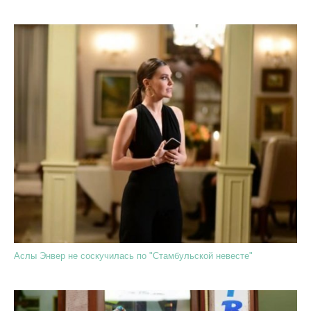
Аслы Энвер не соскучилась по "Стамбульской невесте"