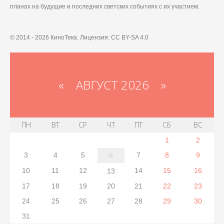
планах на будущие и последних светских событиях с их участием.
© 2014 - 2026 КиноТека. Лицензия: CC BY-SA 4.0
«
АВГУСТ 2026 »
ПН
ВТ
СР
ЧТ
ПТ
СБ
ВС
1
2
3
4
5
7
8
9
6
10
11
12
14
15
16
13
17
18
19
20
21
22
23
24
25
26
27
28
29
30
31