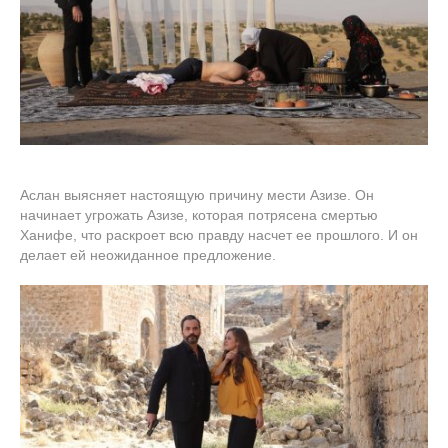
Аслан выясняет настоящую причину мести Азизе. Он
начинает угрожать Азизе, которая потрясена смертью
Ханифе, что раскроет всю правду насчет ее прошлого. И он
делает ей неожиданное предложение.