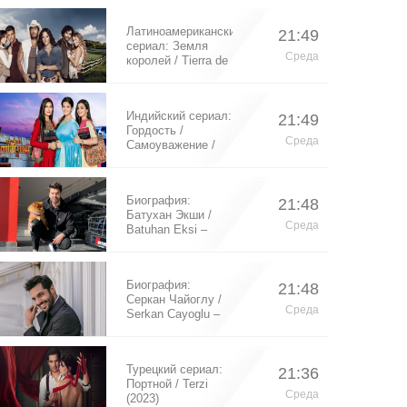
Латиноамериканский
21:49
сериал: Земля
Среда
королей / Tierra de
Reyes (2014)
Индийский сериал:
21:49
Гордость /
Среда
Самоуважение /
Ek Shringaar
Swabhiman (2016)
Биография:
21:48
Батухан Экши /
Среда
Batuhan Eksi –
турецкий актер
Биография:
21:48
Серкан Чайоглу /
Среда
Serkan Cayoglu –
турецкий актер
Турецкий сериал:
21:36
Портной / Terzi
Среда
(2023)