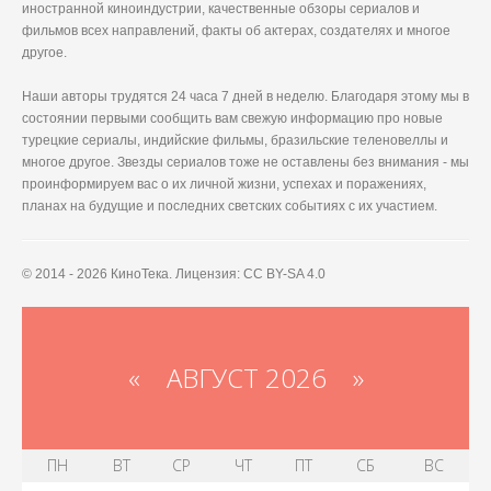
иностранной киноиндустрии, качественные обзоры сериалов и
фильмов всех направлений, факты об актерах, создателях и многое
другое.
Наши авторы трудятся 24 часа 7 дней в неделю. Благодаря этому мы в
состоянии первыми сообщить вам свежую информацию про новые
турецкие сериалы, индийские фильмы, бразильские теленовеллы и
многое другое. Звезды сериалов тоже не оставлены без внимания - мы
проинформируем вас о их личной жизни, успехах и поражениях,
планах на будущие и последних светских событиях с их участием.
© 2014 - 2026 КиноТека. Лицензия: CC BY-SA 4.0
«
АВГУСТ 2026 »
ПН
ВТ
СР
ЧТ
ПТ
СБ
ВС