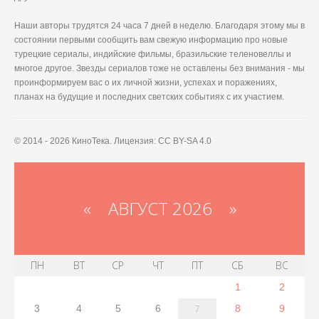
Наши авторы трудятся 24 часа 7 дней в неделю. Благодаря этому мы в
состоянии первыми сообщить вам свежую информацию про новые
турецкие сериалы, индийские фильмы, бразильские теленовеллы и
многое другое. Звезды сериалов тоже не оставлены без внимания - мы
проинформируем вас о их личной жизни, успехах и поражениях,
планах на будущие и последних светских событиях с их участием.
© 2014 - 2026 КиноТека. Лицензия: CC BY-SA 4.0
«
АВГУСТ 2026 »
ПН
ВТ
СР
ЧТ
ПТ
СБ
ВС
1
2
3
4
5
6
8
9
7