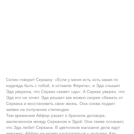
Селин говорит Серкану: «Если у меня есть хоть какая-то
надежда быть с тобой, я оставлю Ферита», и Эда слышит.
Эда уверена, что Серкан скажет «да». А Серкан уверен, что
Эда его не хочет. Эда решает как можно скорее сбежать от
Серкана и восстановить свою жизнь. Она снова подает
заявки на получение стипендии.
Тем временем Айфер узнает о брачном договоре,
заключенном между Серканом и Эдой. Она также осознает,
что Эда любит Серкана. В цветочном магазине дела идут
неважно, Айфер не может расплатиться с долгами. Как