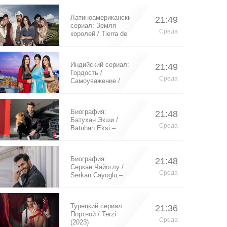
Латиноамериканский
21:49
сериал: Земля
Среда
королей / Tierra de
Reyes (2014)
Индийский сериал:
21:49
Гордость /
Среда
Самоуважение /
Ek Shringaar
Swabhiman (2016)
Биография:
21:48
Батухан Экши /
Среда
Batuhan Eksi –
турецкий актер
Биография:
21:48
Серкан Чайоглу /
Среда
Serkan Cayoglu –
турецкий актер
Турецкий сериал:
21:36
Портной / Terzi
Среда
(2023)