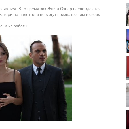
речаться. В то время как Эзги и Озгюр наслаждаются
атери не ладят, они не могут признаться им в своих
, и из работы.