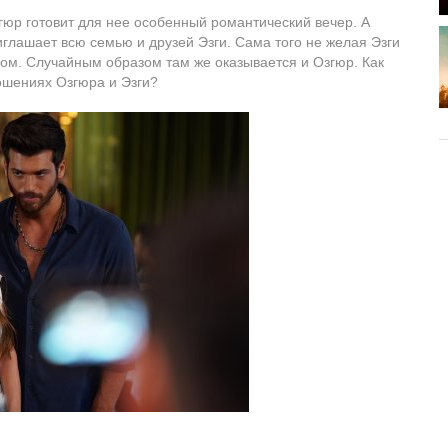
гюр готовит для нее особенный романтический вечер. А
глашает всю семью и друзей Эзги. Сама того не желая Эзги
ром. Случайным образом там же оказывается и Озгюр. Как
ошениях Озгюра и Эзги?