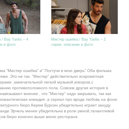
/ Bay Yanlis – 4
Мистер ошибка / Bay Yanlis – 2
ие и фото
серия, описание и фото
ма "Мистер ошибка" и" Постучи в мою дверь" Оба фильма
ми .Это не так. "Мистер" действительно искрометная
ерами ,замечательной легкой музыкой,юмором,с
ванию противоположного пола..Совсем другая история в
навязывают мнение , что "Мистер" надо закрывать, так как
е романтическая комедия ,а сериал про вроде любовь на фоне
ектурного бюро.Керем Бурсин убедительно играет зануду
анде Эрчель менее убедительна в роли умной,талантливой
осов бюро конечно выше меню ресторана