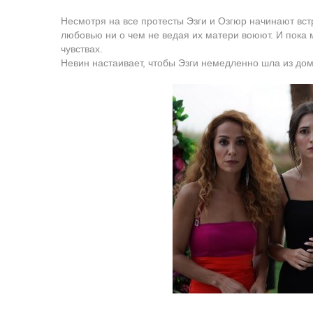
Несмотря на все протесты Эзги и Озгюр начинают вст
любовью ни о чем не ведая их матери воюют. И пока м
чувствах.
Невин настаивает, чтобы Эзги немедленно шла из дома