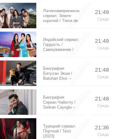
Латиноамериканский
21:49
сериал: Земля
Среда
королей / Tierra de
Reyes (2014)
Индийский сериал:
21:49
Гордость /
Среда
Самоуважение /
Ek Shringaar
Swabhiman (2016)
Биография:
21:48
Батухан Экши /
Среда
Batuhan Eksi –
турецкий актер
Биография:
21:48
Серкан Чайоглу /
Среда
Serkan Cayoglu –
турецкий актер
Турецкий сериал:
21:36
Портной / Terzi
Среда
(2023)