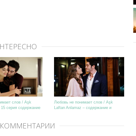
ИНТЕРЕСНО
имает слов / Aşk
Любовь не понимает слов / Aşk
z 15 серия содержание
Laftan Anlamaz – содержание и
фотографии 13 с ...
 КОММЕНТАРИЙ