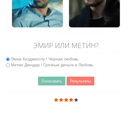
ЭМИР ИЛИ МЕТИН?
Эмир Козджиоглу / Черная любовь
Метин Дюндар / Грязные деньги и Любовь
Голосовать
Результаты