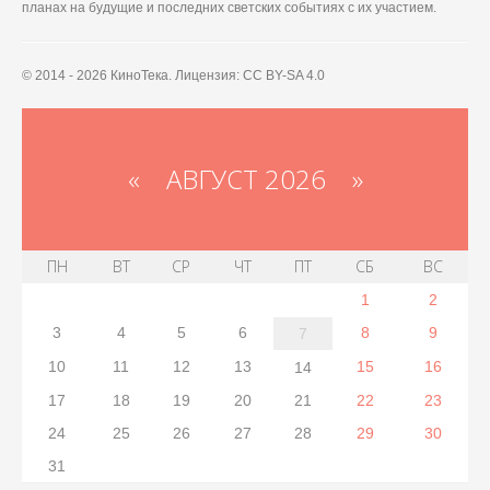
планах на будущие и последних светских событиях с их участием.
© 2014 - 2026 КиноТека. Лицензия: CC BY-SA 4.0
«
АВГУСТ 2026 »
ПН
ВТ
СР
ЧТ
ПТ
СБ
ВС
1
2
3
4
5
6
8
9
7
10
11
12
13
15
16
14
17
18
19
20
21
22
23
24
25
26
27
28
29
30
31