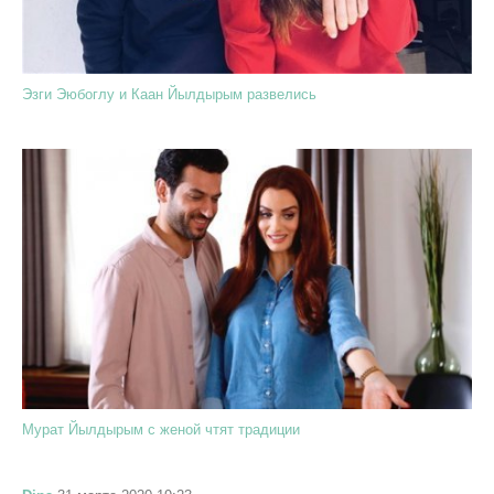
Эзги Эюбоглу и Каан Йылдырым развелись
Мурат Йылдырым с женой чтят традиции