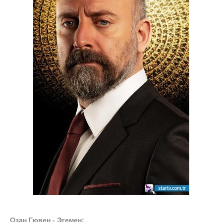
Озан Гювен - Эгемен: