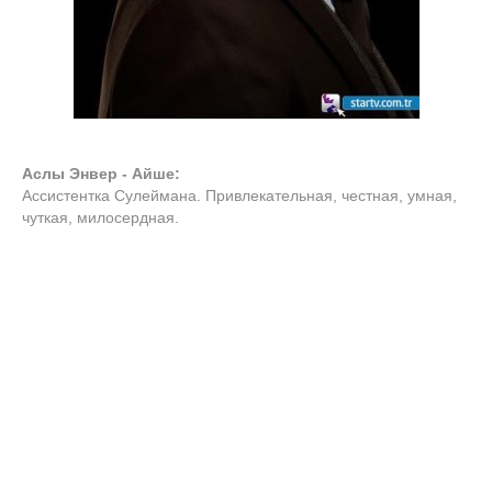
Аслы Энвер - Айше:
Ассистентка Сулеймана. Привлекательная, честная, умная,
чуткая, милосердная.