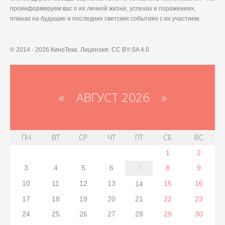
проинформируем вас о их личной жизни, успехах и поражениях,
планах на будущие и последних светских событиях с их участием.
© 2014 - 2026 КиноТека. Лицензия: CC BY-SA 4.0
«
АВГУСТ 2026 »
ПН
ВТ
СР
ЧТ
ПТ
СБ
ВС
1
2
3
4
5
6
8
9
7
10
11
12
13
15
16
14
17
18
19
20
21
22
23
24
25
26
27
28
29
30