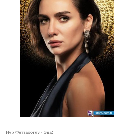
Нур Феттахоглу - Эда: