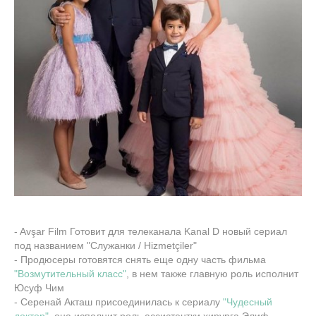
- Avşar Film Готовит для телеканала Kanal D новый сериал
под названием "Служанки / Hizmetçiler"
- Продюсеры готовятся снять еще одну часть фильма
"Возмутительный класс"
, в нем также главную роль исполнит
Юсуф Чим
- Серенай Акташ присоединилась к сериалу
"Чудесный
доктор"
, она исполнит роль ассистентки хирурга Элиф