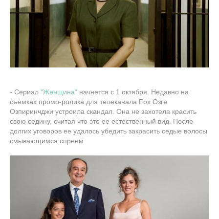
- Сериал
"Женщина"
начнется с 1 октября. Недавно на
съемках промо-ролика для телеканала Fox Озге
Озпиринчджи устроила скандал. Она не захотела красить
свою седину, считая что это ее естественный вид. После
долгих уговоров ее удалось убедить закрасить седые волосы
смывающимся спреем