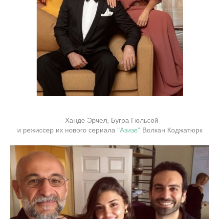
- Ханде Эрчел, Бугра Гюльсой
и режиссер их нового сериала
"Азизе"
Волкан Коджатюрк