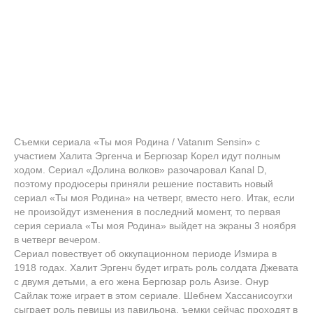
Съемки сериала «Ты моя Родина / Vatanım Sensin» с
участием Халита Эргенча и Бергюзар Корел идут полным
ходом. Сериал «Долина волков» разочаровал Kanal D,
поэтому продюсеры приняли решение поставить новый
сериал «Ты моя Родина» на четверг, вместо него. Итак, если
не произойдут изменения в последний момент, то первая
серия сериала «Ты моя Родина» выйдет на экраны 3 ноября
в четверг вечером.
Сериал повествует об оккупационном периоде Измира в
1918 годах. Халит Эргенч будет играть роль солдата Джевата
с двумя детьми, а его жена Бергюзар роль Азизе. Онур
Сайлак тоже играет в этом сериале. Шебнем Хассанисоугхи
сыграет роль певицы из павильона. ъемки сейчас проходят в