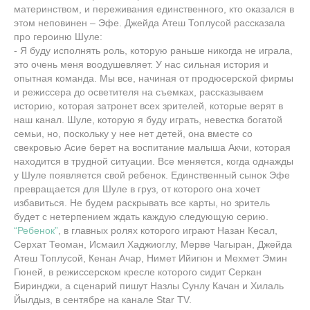
материнством, и переживания единственного, кто оказался в
этом неповинен – Эфе. Джейда Атеш Топлусой рассказала
про героиню Шуле:
- Я буду исполнять роль, которую раньше никогда не играла,
это очень меня воодушевляет. У нас сильная история и
опытная команда. Мы все, начиная от продюсерской фирмы
и режиссера до осветителя на съемках, рассказываем
историю, которая затронет всех зрителей, которые верят в
наш канал. Шуле, которую я буду играть, невестка богатой
семьи, но, поскольку у нее нет детей, она вместе со
свекровью Асие берет на воспитание малыша Акчи, которая
находится в трудной ситуации. Все меняется, когда однажды
у Шуле появляется свой ребенок. Единственный сынок Эфе
превращается для Шуле в груз, от которого она хочет
избавиться. Не будем раскрывать все карты, но зритель
будет с нетерпением ждать каждую следующую серию.
“Ребенок”
, в главных ролях которого играют Назан Кесал,
Серхат Теоман, Исмаил Хаджиоглу, Мерве Чагыран, Джейда
Атеш Топлусой, Кенан Ачар, Нимет Ийигюн и Мехмет Эмин
Гюней, в режиссерском кресле которого сидит Серкан
Биринджи, а сценарий пишут Назлы Сунлу Качан и Хилаль
Йылдыз, в сентябре на канале Star TV.