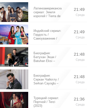
Латиноамериканский
21:49
сериал: Земля
Среда
королей / Tierra de
Reyes (2014)
Индийский сериал:
21:49
Гордость /
Среда
Самоуважение /
Ek Shringaar
Swabhiman (2016)
Биография:
21:48
Батухан Экши /
Среда
Batuhan Eksi –
турецкий актер
Биография:
21:48
Серкан Чайоглу /
Среда
Serkan Cayoglu –
турецкий актер
Турецкий сериал:
21:36
Портной / Terzi
Среда
(2023)